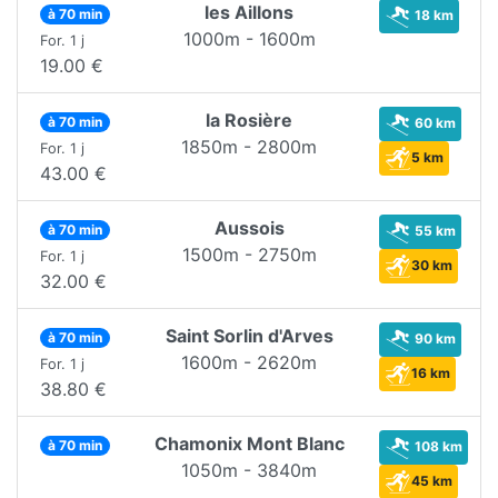
les Aillons
à 70 min
18 km
1000m - 1600m
For. 1 j
19.00 €
la Rosière
à 70 min
60 km
1850m - 2800m
For. 1 j
5 km
43.00 €
Aussois
à 70 min
55 km
1500m - 2750m
For. 1 j
30 km
32.00 €
Saint Sorlin d'Arves
à 70 min
90 km
1600m - 2620m
For. 1 j
16 km
38.80 €
Chamonix Mont Blanc
à 70 min
108 km
1050m - 3840m
45 km