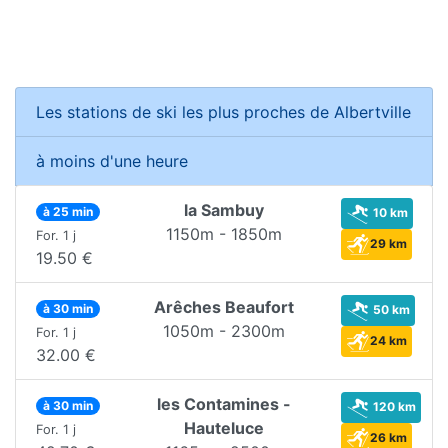
Les stations de ski les plus proches de Albertville
à moins d'une heure
la Sambuy
à 25 min
10 km
1150m - 1850m
For. 1 j
29 km
19.50 €
Arêches Beaufort
à 30 min
50 km
1050m - 2300m
For. 1 j
24 km
32.00 €
les Contamines -
à 30 min
120 km
Hauteluce
For. 1 j
26 km