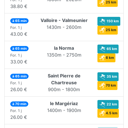
25 km
38.80 €
Valloire - Valmeunier
à 65 min
150 km
1430m - 2600m
For. 1 j
25 km
43.00 €
la Norma
à 65 min
65 km
1350m - 2750m
For. 1 j
6 km
33.00 €
Saint Pierre de
à 65 min
35 km
Chartreuse
For. 1 j
70 km
26.00 €
900m - 1800m
le Margériaz
à 70 min
22 km
1400m - 1900m
For. 1 j
4.5 km
26.00 €