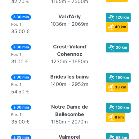
42.70 €
1165m - 2500m
Val d'Arly
à 30 min
120 km
1036m - 2069m
For. 1 j
40 km
35.00 €
Crest-Voland
à 30 min
30 km
Cohennoz
For. 1 j
31.00 €
1230m - 1650m
Brides les bains
à 30 min
150 km
1400m - 2952m
For. 1 j
33 km
54.50 €
Notre Dame de
à 30 min
120 km
Bellecombe
For. 1 j
8 km
35.00 €
1150m - 2070m
Valmorel
à 35 min
95 km