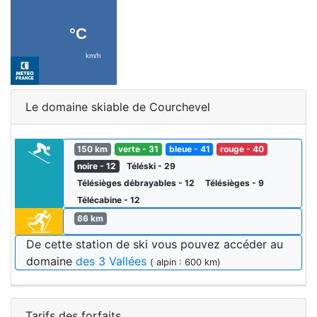
Le domaine skiable de Courchevel
150 km
verte - 31
bleue - 41
rouge - 40
noire - 12
Téléski - 29
Télésièges débrayables - 12
Télésièges - 9
Télécabine - 12
66 km
De cette station de ski vous pouvez accéder au
domaine
des 3 Vallées
( alpin : 600 km)
Tarifs des forfaits