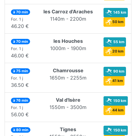
les Carroz d'Araches
à 70 min
145 km
1140m - 2200m
For. 1 j
50 km
46.20 €
les Houches
à 70 min
55 km
1000m - 1900m
For. 1 j
20 km
46.00 €
Chamrousse
à 75 min
90 km
1650m - 2255m
For. 1 j
41 km
36.50 €
Val d'Isère
à 76 min
150 km
1550m - 3500m
For. 1 j
44 km
56.00 €
Tignes
à 80 min
150 km