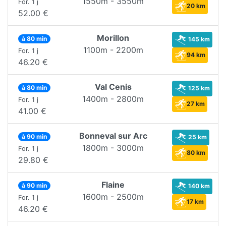
1550m - 3550m
For. 1 j
20 km
52.00 €
Morillon
à 80 min
145 km
1100m - 2200m
For. 1 j
94 km
46.20 €
Val Cenis
à 80 min
125 km
1400m - 2800m
For. 1 j
27 km
41.00 €
Bonneval sur Arc
à 90 min
25 km
1800m - 3000m
For. 1 j
80 km
29.80 €
Flaine
à 90 min
140 km
1600m - 2500m
For. 1 j
17 km
46.20 €