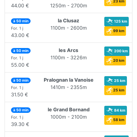
23 km
44.00 €
1250m - 2700m
la Clusaz
à 50 min
125 km
1100m - 2600m
For. 1 j
99 km
43.00 €
les Arcs
à 50 min
200 km
1100m - 3226m
For. 1 j
20 km
55.00 €
Pralognan la Vanoise
à 50 min
25 km
1410m - 2355m
For. 1 j
25 km
31.50 €
le Grand Bornand
à 50 min
84 km
1000m - 2100m
For. 1 j
58 km
39.30 €