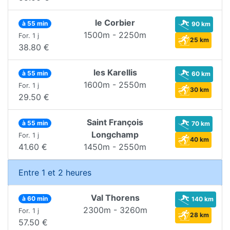
le Corbier
à 55 min
90 km
1500m - 2250m
For. 1 j
25 km
38.80 €
les Karellis
à 55 min
60 km
1600m - 2550m
For. 1 j
30 km
29.50 €
Saint François
à 55 min
70 km
Longchamp
For. 1 j
40 km
41.60 €
1450m - 2550m
Entre 1 et 2 heures
Val Thorens
à 60 min
140 km
2300m - 3260m
For. 1 j
28 km
57.50 €