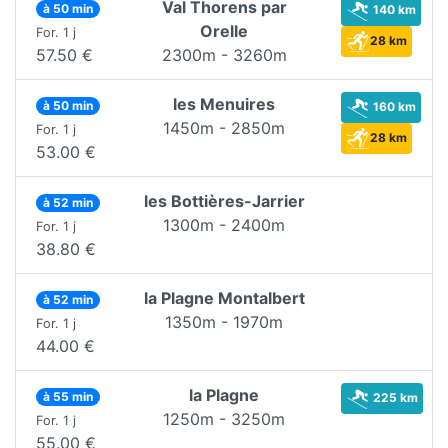
Val Thorens par
à 50 min
140 km
Orelle
For. 1 j
28 km
57.50 €
2300m - 3260m
les Menuires
à 50 min
160 km
1450m - 2850m
For. 1 j
28 km
53.00 €
les Bottières-Jarrier
à 52 min
1300m - 2400m
For. 1 j
38.80 €
la Plagne Montalbert
à 52 min
1350m - 1970m
For. 1 j
44.00 €
la Plagne
à 55 min
225 km
1250m - 3250m
For. 1 j
55.00 €