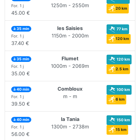
1250m - 2550m
For. 1 j
20 km
45.00 €
les Saisies
à 35 min
77 km
1150m - 2000m
For. 1 j
120 km
37.40 €
Flumet
à 35 min
120 km
1000m - 2069m
For. 1 j
2.5 km
35.00 €
Combloux
à 40 min
100 km
m - m
For. 1 j
6 km
39.50 €
la Tania
à 40 min
150 km
1300m - 2738m
For. 1 j
15 km
56.00 €