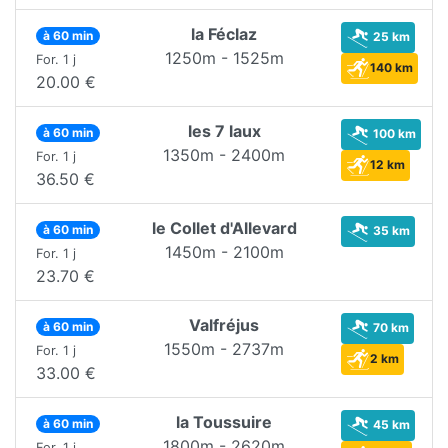
la Féclaz
à 60 min
25 km
1250m - 1525m
For. 1 j
140 km
20.00 €
les 7 laux
à 60 min
100 km
1350m - 2400m
For. 1 j
12 km
36.50 €
le Collet d'Allevard
à 60 min
35 km
1450m - 2100m
For. 1 j
23.70 €
Valfréjus
à 60 min
70 km
1550m - 2737m
For. 1 j
2 km
33.00 €
la Toussuire
à 60 min
45 km
1800m - 2620m
For. 1 j