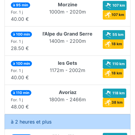
Morzine
à 95 min
107 km
1000m - 2020m
For. 1 j
107 km
40.00 €
l'Alpe du Grand Serre
à 100 min
55 km
1400m - 2200m
For. 1 j
18 km
28.50 €
les Gets
à 100 min
110 km
1172m - 2002m
For. 1 j
18 km
40.00 €
Avoriaz
à 110 min
118 km
1800m - 2466m
For. 1 j
38 km
48.00 €
à 2 heures et plus