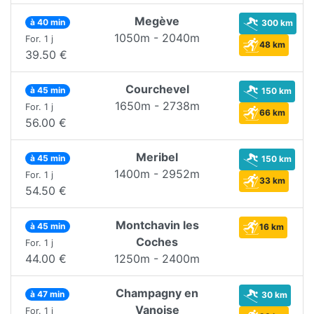
Megève
à 40 min
300 km
1050m - 2040m
For. 1 j
48 km
39.50 €
Courchevel
à 45 min
150 km
1650m - 2738m
For. 1 j
66 km
56.00 €
Meribel
à 45 min
150 km
1400m - 2952m
For. 1 j
33 km
54.50 €
Montchavin les
à 45 min
16 km
Coches
For. 1 j
44.00 €
1250m - 2400m
Champagny en
à 47 min
30 km
Vanoise
For. 1 j