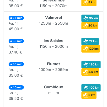
For. 1 j
8 km
35.00 €
1150m - 2070m
Valmorel
à 35 min
95 km
1250m - 2550m
For. 1 j
20 km
45.00 €
les Saisies
à 35 min
77 km
1150m - 2000m
For. 1 j
120 km
37.40 €
Flumet
à 35 min
120 km
1000m - 2069m
For. 1 j
2.5 km
35.00 €
Combloux
à 40 min
100 km
m - m
For. 1 j
6 km
39.50 €