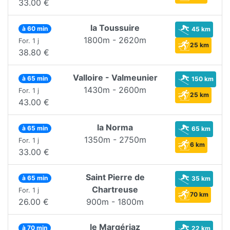
33.00 €
la Toussuire
à 60 min
45 km
1800m - 2620m
For. 1 j
25 km
38.80 €
Valloire - Valmeunier
à 65 min
150 km
1430m - 2600m
For. 1 j
25 km
43.00 €
la Norma
à 65 min
65 km
1350m - 2750m
For. 1 j
6 km
33.00 €
Saint Pierre de
à 65 min
35 km
Chartreuse
For. 1 j
70 km
26.00 €
900m - 1800m
le Margériaz
à 70 min
22 km