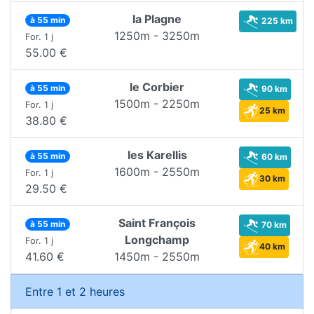
la Plagne
à 55 min
225 km
1250m - 3250m
For. 1 j
55.00 €
le Corbier
à 55 min
90 km
1500m - 2250m
For. 1 j
25 km
38.80 €
les Karellis
à 55 min
60 km
1600m - 2550m
For. 1 j
30 km
29.50 €
Saint François
à 55 min
70 km
Longchamp
For. 1 j
40 km
41.60 €
1450m - 2550m
Entre 1 et 2 heures