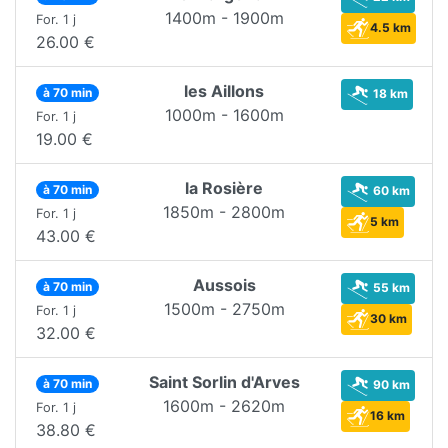
1400m - 1900m
For. 1 j
4.5 km
26.00 €
les Aillons
à 70 min
18 km
1000m - 1600m
For. 1 j
19.00 €
la Rosière
à 70 min
60 km
1850m - 2800m
For. 1 j
5 km
43.00 €
Aussois
à 70 min
55 km
1500m - 2750m
For. 1 j
30 km
32.00 €
Saint Sorlin d'Arves
à 70 min
90 km
1600m - 2620m
For. 1 j
16 km
38.80 €