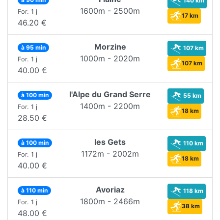
140 km
1600m - 2500m
For. 1 j
17 km
46.20 €
Morzine
à 95 min
107 km
1000m - 2020m
For. 1 j
107 km
40.00 €
l'Alpe du Grand Serre
à 100 min
55 km
1400m - 2200m
For. 1 j
18 km
28.50 €
les Gets
à 100 min
110 km
1172m - 2002m
For. 1 j
18 km
40.00 €
Avoriaz
à 110 min
118 km
1800m - 2466m
For. 1 j
38 km
48.00 €