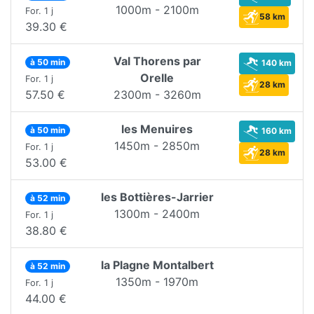
1000m - 2100m
For. 1 j
58 km
39.30 €
Val Thorens par
à 50 min
140 km
Orelle
For. 1 j
28 km
57.50 €
2300m - 3260m
les Menuires
à 50 min
160 km
1450m - 2850m
For. 1 j
28 km
53.00 €
les Bottières-Jarrier
à 52 min
1300m - 2400m
For. 1 j
38.80 €
la Plagne Montalbert
à 52 min
1350m - 1970m
For. 1 j
44.00 €