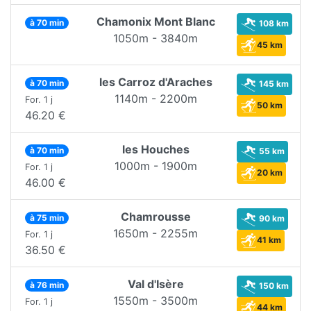
Chamonix Mont Blanc
à 70 min
108 km
1050m - 3840m
45 km
les Carroz d'Araches
à 70 min
145 km
1140m - 2200m
For. 1 j
50 km
46.20 €
les Houches
à 70 min
55 km
1000m - 1900m
For. 1 j
20 km
46.00 €
Chamrousse
à 75 min
90 km
1650m - 2255m
For. 1 j
41 km
36.50 €
Val d'Isère
à 76 min
150 km
1550m - 3500m
For. 1 j
44 km