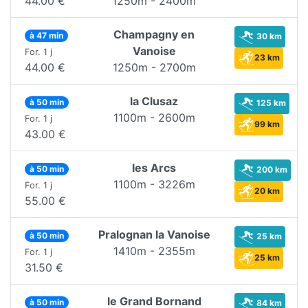
44.00 €
1250m - 2400m
Champagny en
à 47 min
30 km
Vanoise
For. 1 j
23 km
44.00 €
1250m - 2700m
la Clusaz
à 50 min
125 km
1100m - 2600m
For. 1 j
99 km
43.00 €
les Arcs
à 50 min
200 km
1100m - 3226m
For. 1 j
20 km
55.00 €
Pralognan la Vanoise
à 50 min
25 km
1410m - 2355m
For. 1 j
25 km
31.50 €
le Grand Bornand
à 50 min
84 km