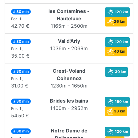
les Contamines -
à 30 min
120 km
Hauteluce
For. 1 j
26 km
42.70 €
1165m - 2500m
Val d'Arly
à 30 min
120 km
1036m - 2069m
For. 1 j
40 km
35.00 €
Crest-Voland
à 30 min
30 km
Cohennoz
For. 1 j
31.00 €
1230m - 1650m
Brides les bains
à 30 min
150 km
1400m - 2952m
For. 1 j
33 km
54.50 €
Notre Dame de
à 30 min
120 km
Bellecombe