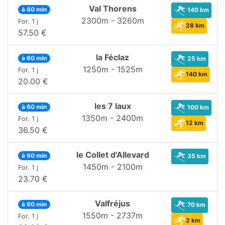
Val Thorens
à 60 min
140 km
2300m - 3260m
For. 1 j
28 km
57.50 €
la Féclaz
à 60 min
25 km
1250m - 1525m
For. 1 j
140 km
20.00 €
les 7 laux
à 60 min
100 km
1350m - 2400m
For. 1 j
12 km
36.50 €
le Collet d'Allevard
à 60 min
35 km
1450m - 2100m
For. 1 j
23.70 €
Valfréjus
à 60 min
70 km
1550m - 2737m
For. 1 j
2 km