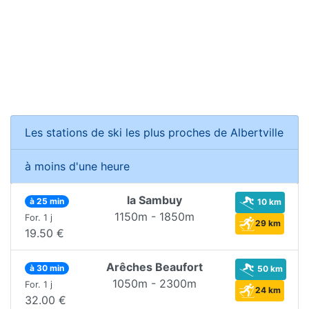
Les stations de ski les plus proches de Albertville
à moins d'une heure
la Sambuy
à 25 min
10 km
1150m - 1850m
For. 1 j
29 km
19.50 €
Arêches Beaufort
à 30 min
50 km
1050m - 2300m
For. 1 j
24 km
32.00 €