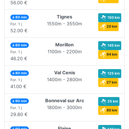
56.00 €
Tignes
à 80 min
150 km
1550m - 3550m
For. 1 j
20 km
52.00 €
Morillon
à 80 min
145 km
1100m - 2200m
For. 1 j
94 km
46.20 €
Val Cenis
à 80 min
125 km
1400m - 2800m
For. 1 j
27 km
41.00 €
Bonneval sur Arc
à 90 min
25 km
1800m - 3000m
For. 1 j
80 km
29.80 €
Flaine
à 90 min