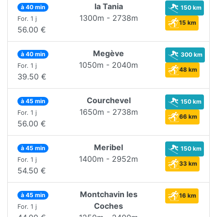
la Tania
à 40 min
150 km
1300m - 2738m
For. 1 j
15 km
56.00 €
Megève
à 40 min
300 km
1050m - 2040m
For. 1 j
48 km
39.50 €
Courchevel
à 45 min
150 km
1650m - 2738m
For. 1 j
66 km
56.00 €
Meribel
à 45 min
150 km
1400m - 2952m
For. 1 j
33 km
54.50 €
Montchavin les
à 45 min
16 km
Coches
For. 1 j